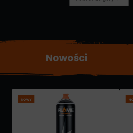
Nowości
NOWY
N