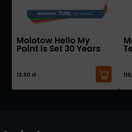
Molotow Hello My
M
Paint Is Set 30 Years
T
13,50 zł
115