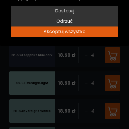
Dostosuj
Odrzuć
18,50 zł
FO-522 sapphire blue
Akceptuj wszystko
18,50 zł
FO-523 sapphire blue dark
18,50 zł
FO-531 verdigris light
18,50 zł
FO-532 verdigris middle