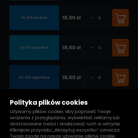
18,50 zł
FO-510 sky blue
18,50 zł
FO-511 crazy blue
18,50 zł
FO-512 signal blue
Polityka plików cookies
18,50 zł
FO-514 true blue
Używamy plików cookie, aby poprawić Twoje
wrażenia z przeglądania, wyświetlać reklamy lub
dostosowane treści i analizować ruch w witrynie.
Kliknięcie przycisku „Akceptuj wszystko” oznacza
Twoją zgodę na nasze używanie plików cookie.
18,50 zł
FO-515 ultramarine blue